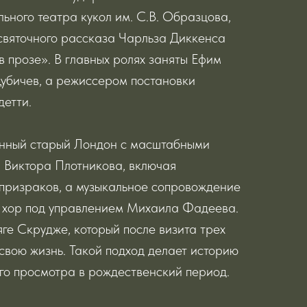
ьного театра кукол им. С.В. Образцова,
святочного рассказа Чарльза Диккенса
в прозе». В главных ролях заняты Ефим
убичев, а режиссером постановки
етти.
енный старый Лондон с масштабными
 Виктора Плотникова, включая
призраков, а музыкальное сопровождение
и хор под управлением Михаила Фадеева.
яге Скрудже, который после визита трех
свою жизнь. Такой подход делает историю
го просмотра в рождественский период.