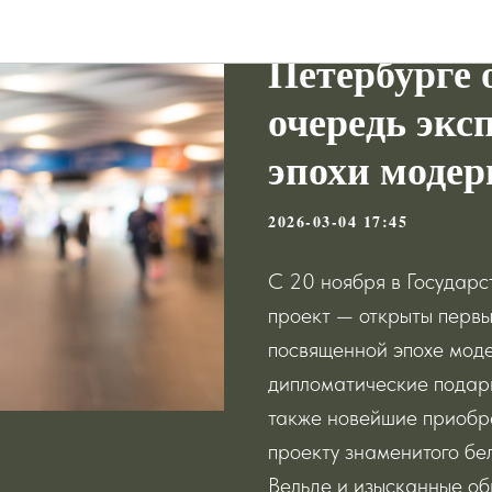
Эрмитаж пре
Новости
Петербурге 
очередь экс
эпохи модер
2026-03-04 17:45
С 20 ноября в Государ
проект — открыты первы
посвященной эпохе моде
дипломатические подар
также новейшие приобре
проекту знаменитого бе
Вельде и изысканные об