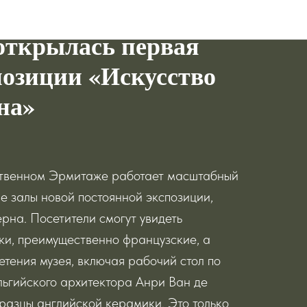
дставляет: в Санкт-
открылась первая
позиции «Искусство
на»
ственном Эрмитаже работает масштабный
е залы новой постоянной экспозиции,
рна. Посетители смогут увидеть
ки, преимущественно французские, а
тения музея, включая рабочий стол по
льгийского архитектора Анри Ван де
разцы английской керамики. Это только