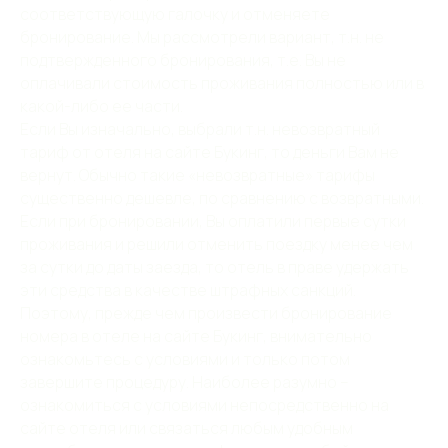
Парковка
соответствующую галочку и отменяете
бронирование. Мы рассмотрели вариант, т.н. не
подтвержденного бронирования, т.е. Вы не
оплачивали стоимость проживания полностью или в
какой-либо ее части.
Если Вы изначально, выбрали т.н. невозвратный
тариф от отеля на сайте Букинг, то деньги Вам не
вернут. Обычно такие «невозвратные» тарифы
существенно дешевле, по сравнению с возвратными.
Если при бронировании, Вы оплатили первые сутки
проживания и решили отменить поездку менее чем
за сутки до даты заезда, то отель в праве удержать
эти средства в качестве штрафных санкций.
Поэтому, прежде чем произвести бронирование
номера в отеле на сайте Букинг, внимательно
ознакомьтесь с условиями и только потом
завершите процедуру. Наиболее разумно –
ознакомиться с условиями непосредственно на
сайте отеля или связаться любым удобным