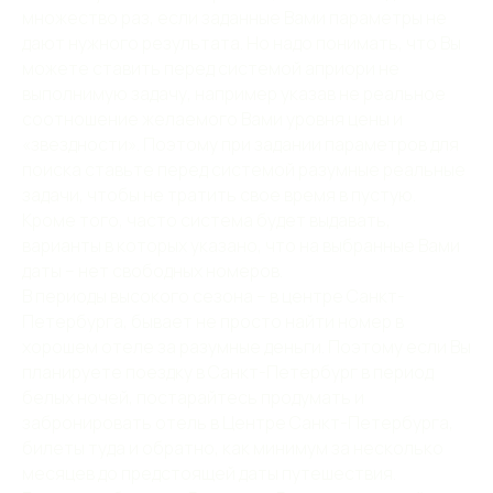
множество раз, если заданные Вами параметры не
дают нужного результата. Но надо понимать, что Вы
можете ставить перед системой априори не
выполнимую задачу, например указав не реальное
соотношение желаемого Вами уровня цены и
«звездности». Поэтому при задании параметров для
поиска ставьте перед системой разумные реальные
задачи, чтобы не тратить свое время в пустую.
Кроме того, часто система будет выдавать,
варианты в которых указано, что на выбранные Вами
даты – нет свободных номеров.
В периоды высокого сезона – в центре Санкт-
Петербурга, бывает не просто найти номер в
хорошем отеле за разумные деньги. Поэтому если Вы
планируете поездку в Санкт-Петербург в период
белых ночей, постарайтесь продумать и
забронировать отель в Центре Санкт-Петербурга,
билеты туда и обратно, как минимум за несколько
месяцев до предстоящей даты путешествия.