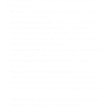
многочисленных блоках расположенных в левой
части страницы:
Бюджет
– ценовой диапазон стоимости номера
за 1 ночь проживания;
Популярные фильтры
– несколько наиболее
востребованных параметров – требования к
кровати, район города, категория объекта
размещения — отель или апартаменты, наличие
завтрака в стоимости номера и т.д.;
Количество звезд
– где Вы указываете желаемый
для Вас уровень «звездности» отеля;
Расстояние от центра
, выбранного Вами
города;
Чем заняться в свободное время
— наличие у
объекта размещения или в непосредственной
близости условий для пеших или велосипедных
прогулок, библиотеки, детской игровой комнаты и
т.п.;
Тип кровати.
Здесь Вы можете выбрать желаемы
Вами тип кровати – двуспальную или две