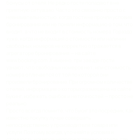
бонусы от отеля. Не редко гости попадают в не
приятную ситуацию. Часто это связанно просто с
невнимательностью, когда гости не прочли условия
бронирования или не поняли информацию о том, что
входит, а что не входит в стоимость номера. Гораздо
хуже, когда информация о стоимости или наличии
свободных номеров не корректно отражается в
агрегаторе бронирования — на сайте
www.booking.com. А именно, при заезде гости
узнают, что свободных номеров нет, или стоимость
номера отличается от той по которой они
произвели бронирование. При огромном количестве
отелей, информация о которых размещена на сайте
Букинг, избежать ошибок и неточностей — просто не
реально.
Просто всегда помните, что Букиг это посредник. Как
известно покупку лучше совершать
непосредственно у производителя товара или
услуги. Поэтому всегда, уточняйте условия и
стоимость номеров непосредственно в отеле, где