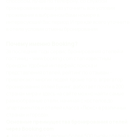
способом, лучше по телефону, со службой
бронирования и еще раз уточнить все условия
проживания в выбранном Вами номере в
интересующий Вас период. И прежде всего уточните
в отеле условия отмены бронирования.
Почему именно Booking?
За последние годы сервис бронирования отелей и
Отель «Северный цветок»
2026, все права защищены.
гостиниц – www.booking.com стал известным
брендом. Удобный интерфейс поиска и
info@northflower.ru
представления отелей, рейтинг по отзывам –
+7 (812) 418-37-37
привлекают многих людей. Кроме того, агрегатор
бронирования отлей Букинг, работает почти в 200
191040, Санкт-Петербург,
странах мира и здесь на сайте можно найти самые
ул. Марата, д. 40
разнообразные отели, начиная с хостелов до
апартаментов и отелей класса «Люкс» в различных
Свидетельство о присвоении
странах и городах.
гостинице категории "Четыре звезды"
Основные преимущества бронирования отелей
Правовая информация
через Booking.com
На сайте представлено более 500 тысяч отелей в