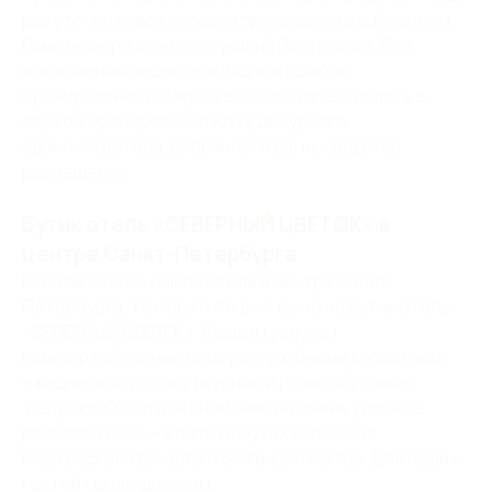
раз уточнить все условия проживания в выбранном
Вами номере в интересующий Вас период. Для
исключения лишних накладок и ошибок,
бронирования номеров в отелях лучше делать в
службе бронирования или у дежурного
администратора, выбранного Вами, средства
размещения.
Бутик отель «СЕВЕРНЫЙ ЦВЕТОК» в
центре Санкт-Петербурга
Если вы ещё не нашли отель в центре Санкт-
Петербурга, то обратите внимание на Бутик отель
«СЕВЕРНЫЙ ЦВЕТОК». К вашим услугам
комфортабельные номера с удобными кроватями,
ежедневная уборка, вкусные и разнообразные
завтраки. Обратите внимание на очень удобное
расположение – в пяти минутах ходьбы от
Московского вокзала и 6 станций Метро. Для наших
гостей мы предлагаем: