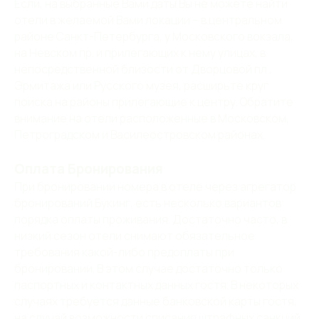
Если, на выбранные Вами даты Вы не можете найти
отели в желаемой Вами локации – в центральном
районе Санкт-Петербурга, у Московского вокзала,
на Невском пр. и прилегающих к нему улицах, в
непосредственной близости от Дворцовой пл.,
Эрмитажа или Русского музея, расширьте круг
поиска на районы прилегающие к центру. Обратите
внимание на отели расположенные в Московском,
Петроградском и Василеостровском районах.
Оплата Бронирования
При бронировании номера в отеле через агрегатор
бронирований Букинг, есть несколько вариантов
порядка оплаты проживания. Достаточно часто, в
низкий сезон отели снимают обязательное
требования какой-либо предоплаты при
бронировании. В этом случае достаточно только
паспортных и контактных данных гостя. В некоторых
случаях требуется данные банковской карты гостя,
на случай возможности списания штрафных санкций