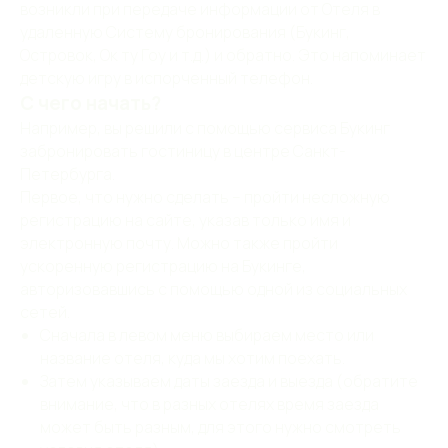
возникли при передаче информации от Отеля в
удаленную Систему бронирования (Букинг,
Островок, Ок ту Гоу и т.д.) и обратно. Это напоминает
детскую игру в испорченный телефон.
С чего начать?
Например, вы решили с помощью сервиса Букинг
забронировать гостиницу в центре Санкт-
Петербурга.
Первое, что нужно сделать – пройти несложную
регистрацию на сайте, указав только имя и
электронную почту. Можно также пройти
ускоренную регистрацию на Букинге,
авторизовавшись с помощью одной из социальных
сетей.
Сначала в левом меню выбираем место или
название отеля, куда мы хотим поехать.
Затем указываем даты заезда и выезда (обратите
внимание, что в разных отелях время заезда
может быть разным, для этого нужно смотреть