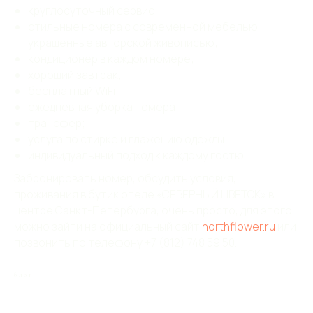
круглосуточный сервис;
стильные номера с современной мебелью,
украшенные авторской живописью;
кондиционер в каждом номере;
хороший завтрак;
бесплатный WiFi;
ежедневная уборка номера;
трансфер;
услуга по стирке и глажению одежды;
индивидуальный подход к каждому гостю.
Забронировать номер, обсудить условия,
проживания в бутик отеле «СЕВЕРНЫЙ ЦВЕТОК» в
центре Санкт-Петербурга, очень просто, для этого
можно зайти на официальный сайт
northflower.ru
или
позвонить по телефону +7 (812) 748 59 50.
блог