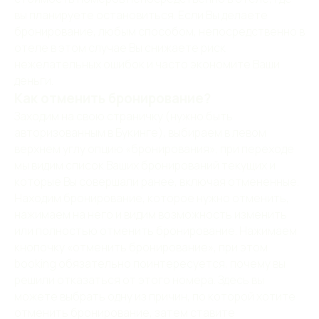
вы планируете остановиться. Если Вы делаете
бронирование, любым способом, непосредственно в
отеле в этом случае Вы снижаете риск
нежелательных ошибок и часто экономите Ваши
деньги.
Как отменить бронирование?
Заходим на свою страничку (нужно быть
КОНТАКТЫ
авторизованным в Букинге), выбираем в левом
КОНТАКТЫ
верхнем углу опцию «бронирования», при переходе
мы видим список Ваших бронирований текущих и
которые Вы совершали ранее, включая отмененные.
Телефоны:
Адрес:
Находим бронирование, которое нужно отменить,
нажимаем на него и видим возможность изменить
+7 (905) 208-88-20
191040,
или полностью отменить бронирование. Нажимаем
Санкт-Петербург,
+7 (812) 418-37-37
ул. Марата, д. 40
кнопочку «отменить бронирование», при этом
booking обязательно поинтересуется, почему вы
E-mail:
решили отказаться от этого номера. Здесь вы
Скачать карту
Для бронирования
можете выбрать одну из причин, по которой хотите
и партнеров:
Как добраться
отменить бронирование, затем ставите
info@northflower.ru