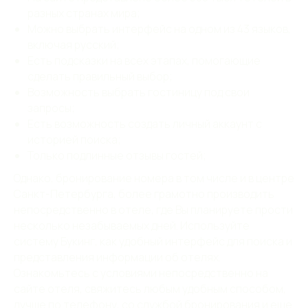
Политика конфиденциальности
разных странах мира;
Можно выбрать интерфейс на одном из 43 языков,
Обрабатываем информацию
согласно 152 ФЗ РФ
включая русский;
Есть подсказки на всех этапах, помогающие
сделать правильный выбор;
Возможность выбрать гостиницу под свои
запросы;
Есть возможность создать личный аккаунт с
историей поиска;
Только подлинные отзывы гостей;
Однако, бронирование номера в том числе и в центре
Санкт-Петербурга, более грамотно производить
непосредственно в отеле, где Вы планируете прости
несколько незабываемых дней. Используйте
систему Букинг, как удобный интерфейс для поиска и
представления информации об отелях.
Ознакомьтесь с условиями непосредственно на
сайте отеля, свяжитесь любым удобным способом,
лучше по телефону, со службой бронирования и еще