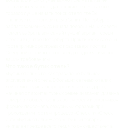
вокзала. В этом случае важно понимать, какие
гостиницы вам подходят, а какие нет. Но все же
гораздо лучше начать поиск отеля, где Вы
планируете остановиться в Санкт-Петербурге,
заблаговременно, до начала поездки. Наши советы
помогу выбрать вам самый лучший вариант среди
отелей в центре Петербурга. Практически все они
гостеприимно раскрывают свои двери гостям
Северной столицы, но не всегда подходят именно
вашим требованиям.
Что такое бутик отель?
«Бутик отель» это, как правило не большой
эксклюзивный отель. В больших сетевых отелях
действуют единые корпоративные стандарты,
начиная от архитектурных решений здания, дизайна
номеров и общественных зон, мебели и заканчивая
формой персонала, дежурными фразами при
прохождении гостем процедур «Check in» «Check
out». «Бутик отель» — это «штучный товар» и
уникален прежде всего тем, что он существует в