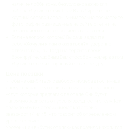
наличие лобби зоны, безусловно важно для
выбора «бутик отеля». Если Вы выбираете не
крупный сетевой отель, внимательно посмотрите
фотографии, размещенные на сайте отеля и на
независимых сайтах гостями этого отеля.
Если на вопрос, который Вы сами зададите
себе
«Хочу ли я там оказаться?»
, уверенно
отвечаете «Да». Тогда не теряйте время,
бронируйте, удобным Вам способом, номер в этом
«бутик отеле» и отправляйтесь в поездку….
Цена поездки
Чтобы не ошибиться с выбором номера в гостинице,
следует заранее уточнить стоимость номеров и
услуг, которые предлагают в отеле. Они будут
напрямую зависеть от уровня звездности отеля. Как
правило «бутик отели» имеют категорию
звездности 4 или 5. Что говорит об определенном
уровне сервиса.
Уровень цен в «бутик отелях» как правило находится