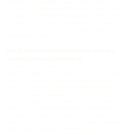
живописи, посуды в ресторане, формы персонала и в
плоть до корпоративных атрибутов – ручек, бумаги
для записи, бейджей персонала. Мелочей – просто
не существует. Только при таком подходе возможно
получить действительно уникальный продукт, под
названием «бутик отель».
Как правильно выбирать бутик отель в
центре Санкт-Петербурга?
Прежде всего Вы сами должны определиться с целью
Вашей поездки и сразу станет понятно, что для Вас
важно, а что второстепенно. Если Ваша цель
посетить как можно больше музеев, исторических
мест, обзорных площадок в Санкт-Петербурге, то
критерии будет одни, если вы хотите неспешно
побродить по улицам, переулкам и набережным,
насладиться воздухом Северной столицы, то
вероятно другие. Если же Вы серьезный бизнесмен и
у Вас деловая поездка, и Вам важно, на и то