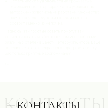
Эстетическое удовольствие
проживать в
эксклюзивных интерьерах, часто украшенных
авторскими живописными работами. Множество
приятных мелочей, но жизнь как известно
состоит именно из мелочей.
Надеюсь, эти простые советы помогут вам
сориентироваться в бесконечном многообразии
различных отелей в Санкт-Петербурге, чтобы Ваше
посещение этого прекрасного города оставило у
Вас только приятные воспоминания.
блог