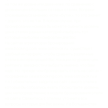
на том же уровне или даже ниже, по сравнению с
уровнем цен в больших сетевых отелях. Вопреки
сложившемуся мнению, если «бутик», то это значит
– дорого, это не так. В любом случае, при
бронировании номера Вы можете оценить уровень
цен в отелях разных категорий и выбрать тот
который наиболее комфортен для Вас.
КОНТАКТЫ
КОНТАКТЫ
На сайтах агрегаторах бронирований
www.booking.com, www.ostrovok.ru , существует
удобный интерфейс, чтобы сравнить различные
отели в интересующей Вас локации по уровню цен,
Телефоны:
Адрес:
рейтингу, звездности и выбрать именно, что Вам
+7 (905) 208-88-20
191040,
надо. Но, прежде чем бронировать отель на сайтах –
Санкт-Петербург,
+7 (812) 418-37-37
посредниках (www.booking.com, www.ostrovok.ru и
ул. Марата, д. 40
т.п.) обязательно зайдите на сайт самого отеля в
E-mail:
который Вы собрались ехать. Посмотрите уровень
Скачать карту
Для бронирования
цен, непосредственно в модуле бронирования отеля
и партнеров:
Как добраться
на сайте. Свяжитесь с отелем, уточните все
info@northflower.ru
Парковка
вопросы, которые для Вас важны. И в большинстве