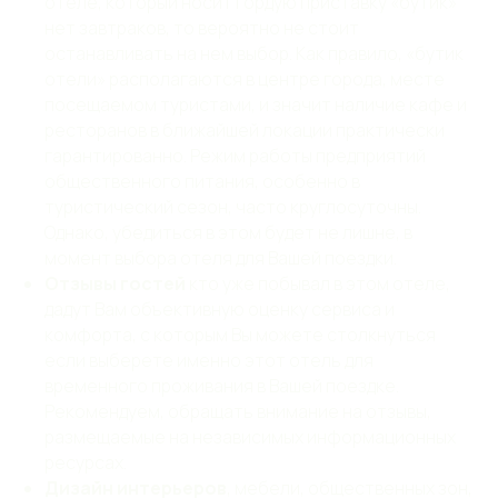
отеле, который носит гордую приставку «бутик»
нет завтраков, то вероятно не стоит
останавливать на нем выбор. Как правило, «бутик
отели» располагаются в центре города, месте
посещаемом туристами, и значит наличие кафе и
ресторанов в ближайшей локации практически
гарантированно. Режим работы предприятий
общественного питания, особенно в
туристический сезон, часто круглосуточны.
Однако, убедиться в этом будет не лишне, в
момент выбора отеля для Вашей поездки.
Отзывы гостей
кто уже побывал в этом отеле,
дадут Вам объективную оценку сервиса и
комфорта, с которым Вы можете столкнуться
если выберете именно этот отель для
временного проживания в Вашей поездке.
Рекомендуем, обращать внимание на отзывы,
размещаемые на независимых информационных
ресурсах.
Дизайн интерьеров
, мебели, общественных зон,