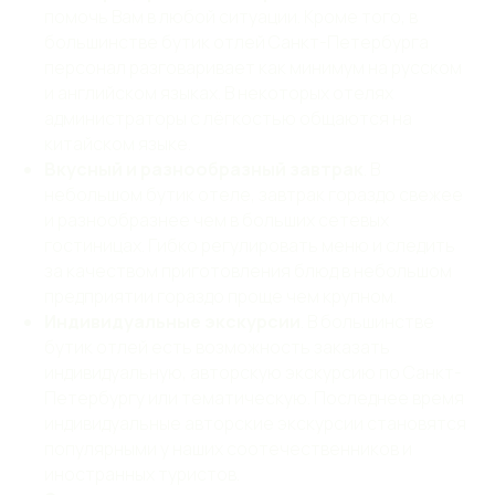
помочь Вам в любой ситуации. Кроме того, в
Обрабатываем информацию
большинстве бутик отлей Санкт-Петербурга
согласно 152 ФЗ РФ
персонал разговаривает как минимум на русском
и английском языках. В некоторых отелях
администраторы с лёгкостью общаются на
китайском языке.
Вкусный и разнообразный завтрак
. В
небольшом бутик отеле, завтрак гораздо свежее
и разнообразнее чем в больших сетевых
гостиницах. Гибко регулировать меню и следить
за качеством приготовления блюд в небольшом
предприятии гораздо проще чем крупном.
Индивидуальные экскурсии
. В большинстве
бутик отлей есть возможность заказать
индивидуальную, авторскую экскурсию по Санкт-
Петербургу или тематическую. Последнее время
индивидуальные авторские экскурсии становятся
популярными у наших соотечественников и
иностранных туристов.