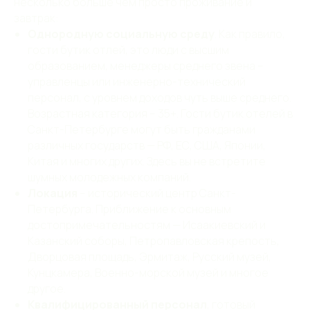
несколько больше чем просто проживание и
завтрак:
Однородную социальную среду
. Как правило,
гости бутик отлей, это люди с высшим
образованием, менеджеры среднего звена –
управленцы или инженерно-технический
персонал, с уровнем доходов чуть выше среднего.
Отель «Северный цветок»
2026, все права защищены.
Возрастная категория – 35+. Гости бутик отелей в
Санкт-Петербурге могут быть гражданами
info@northflower.ru
различных государств — РФ, ЕС, США, Японии,
+7 (812) 418-37-37
Китая и многих других. Здесь вы не встретите
шумных молодежных компаний.
Локация
– исторический центр Санкт-
191040, Санкт-Петербург,
ул. Марата, д. 40
Петербурга. Приближение к основным
достопримечательностям — Исаакиевский и
Свидетельство о присвоении
Казанский соборы, Петропавловская крепость,
гостинице категории "Четыре звезды"
Дворцовая площадь, Эрмитаж, Русский музей,
Правовая информация
Кунцкамера, Военно-морской музей и многое
другое.
Политика конфиденциальности
Квалифицированный персонал
, готовый