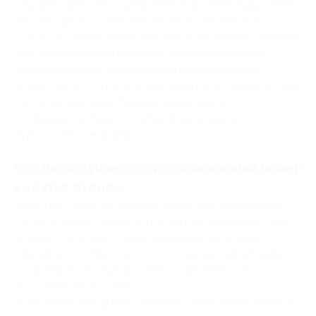
случаев, цены непосредственно в отеле будут ниже
или Вам предоставят какой-либо комплимент от
отеля, особенно если Вам нужно несколько номеров
или Вы планируете прожить продолжительное
время, если просто Вы первый раз планируете
посетить этот отель. Отели заинтересованы, чтобы
гости производили бронирования миную
посредников, будь то сайты агрегаторы или
туристические фирмы.
Что Вы получаете при бронировании номер
в «бутик отеле».
В центре Санкт-Петербурга работает несколько
бутик-отелей. Сервис который они предлагают как
правило несколько выше заявляемому уровню
«звездности». Многие гости хоть раз попробовав
остановиться в бутик отеле, становятся их
постоянными гостями.
Остановив свой выбор на бутик отеле Вы получаете