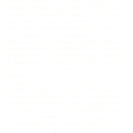
насколько серьезно Вас воспримут деловые
партеры, то Вы просто не можете себе позволить
остановиться в дешевой, стандартной гостинице.
Если Вы еще совсем молодой человек и у Вас
романтическая поездка на которую Вы с трудом
накопили деньги за весь прошедший год, то
требования к отелю Вашей мечты будут совершенно
определенные. Как только Вы четко ответите себе
на вопрос о том, о цели поездки и какие требования
Вы предъявляете к отелю, то спектр Ваших поисков
сразу сузится и выбор окажется не такой уж и
большой.
Во-первых, почему «бутик отель» — это не
стандартно, необычно, интересно. Во-вторых в
большинстве случаев, это достаточно качественно,
что касается мебели, сантехники, продуманности
планировок. В-третьих, по цене как правило не выше
чем стоимость номера в больших сетевых отелях.
Все таки «бутик отель » не музей и к выбору стоит
подходить и с чисто практических позиций: