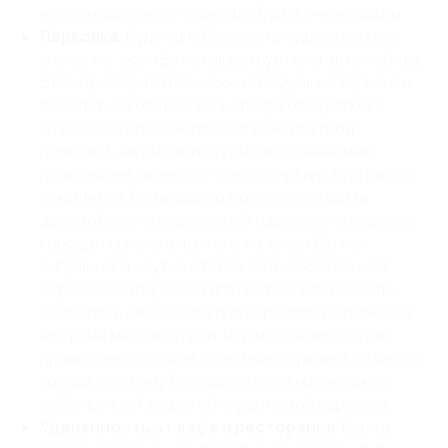
железнодорожного вокзала будут очень важны.
Парковка
, будет для Вас иметь существенное
значение, если Вы путешествуете на автомобиле.
В Центре города возможны следующие варианты:
бесплатная общественная парковка рядом с
отелем, отель находится в зоне платной
парковки, закрытая и открытая охраняемая
парковка не далеко от отеля, паркинг торгового
комплекса, ближайшего к отелю, оставить
автомобиль на охраняемой парковке на окраине
города и приехать в отель на такси. Если у
выбранного «бутик отеля» есть собственная
охраняемая парковка для гостей, Вам повезло.
Позволить себе закрытую охраняемую парковку
могут не многие отели. «Бутик отели» это как
правило не большие отели в исторической части
города, поэтому большинство из них не имеет
собственной закрытой охраняемой парковки.
Удаленность от кафе и ресторанов
. Если в