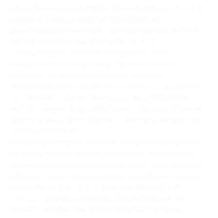
единственном экземпляре. Именно для этого отеля
разрабатывались архитектурный проект,
дизайнерская концепция, изготавливалась мебель,
шились текстильные изделия и т.д. и т.п.
Локация «бутик отелей», как правило, это
исторический центр города. Здания которые
выбирают отельеры для реконструкции и
приспособления под «бутик отели» это т.н. здания с
«историей», годы постройки которых 100 и более
лет. Это может быть небольшое отдельно стоящее
здание, а чаще часть здания — флигель или один или
несколько этажей.
Интерьеры в «бутик отелях», предмет отдельного
разговора. Отельеры, разрабатывая Техническое
Задание для дизайнера, декоратора ставят задачу о
единой стилистической концепции абсолютно для
всех элементов, того что мы называем «бутик
отель» — дизайна номеров и общественных зон,
мебели, выбираемых отделочных материалов,