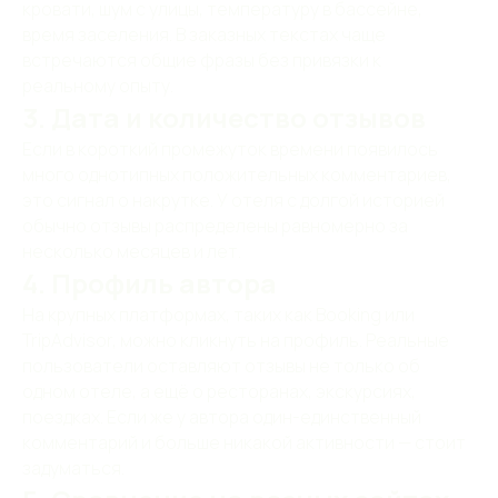
КОНТАКТЫ
кровати, шум с улицы, температуру в бассейне,
КОНТАКТЫ
время заселения. В заказных текстах чаще
встречаются общие фразы без привязки к
реальному опыту.
Телефоны:
Адрес:
3. Дата и количество отзывов
+7 (905) 208-88-20
191040,
Если в короткий промежуток времени появилось
Санкт-Петербург,
+7 (812) 418-37-37
много однотипных положительных комментариев,
ул. Марата, д. 40
это сигнал о накрутке. У отеля с долгой историей
E-mail:
обычно отзывы распределены равномерно за
несколько месяцев и лет.
Скачать карту
Для бронирования
и партнеров:
4. Профиль автора
Как добраться
info@northflower.ru
Парковка
На крупных платформах, таких как Booking или
TripAdvisor, можно кликнуть на профиль. Реальные
пользователи оставляют отзывы не только об
одном отеле, а ещё о ресторанах, экскурсиях,
поездках. Если же у автора один-единственный
комментарий и больше никакой активности — стоит
задуматься.