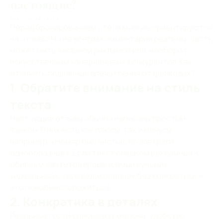
настоящие?
2025-09-18 14:52
Перед бронированием отеля многие ориентируются
на отзывы. Но не всегда комментарии реальны: часть
может быть заказной рекламой или, наоборот,
искусственным «очернением» конкурентов. Как
отличить подлинные впечатления от фейковых?
1. Обратите внимание на стиль
текста
Настоящие отзывы обычно написаны простым
языком. В них есть как плюсы, так и минусы:
например, «Номер был чистый, но завтраки
однообразные». Если текст слишком рекламный, с
обилием эпитетов вроде «самый лучший»,
«идеальный», «всё великолепно» без конкретики —
это повод насторожиться.
2. Конкретика в деталях
Реальные гости описывают мелочи: удобство