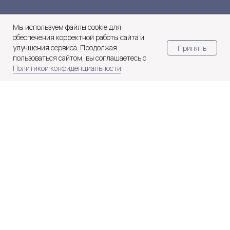
Свидетельство о присвоении
гостинице категории "Четыре звезды"
Мы используем файлы cookie для
Правовая информация
обеспечения корректной работы сайта и
улучшения сервиса. Продолжая
Принять
Политика конфиденциальности
пользоваться сайтом, вы соглашаетесь с
Политикой конфиденциальности
.
Обрабатываем информацию
согласно 152 ФЗ РФ